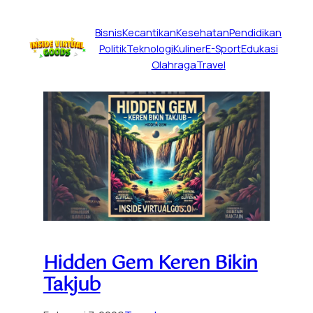
Bisnis
Kecantikan
Kesehatan
Pendidikan
Politik
Teknologi
Kuliner
E-Sport
Edukasi
Olahraga
Travel
Hidden Gem Keren Bikin
Takjub