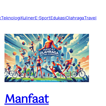
k
Teknologi
Kuliner
E-Sport
Edukasi
Olahraga
Travel
Manfaat