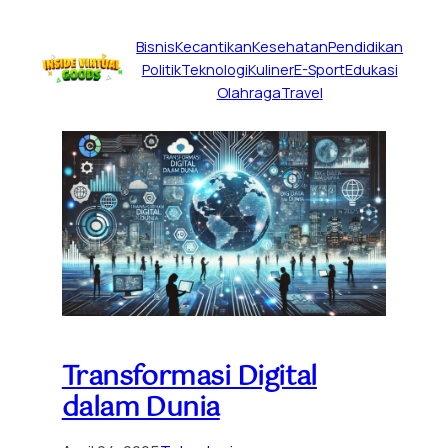
Bisnis
Kecantikan
Kesehatan
Pendidikan
Politik
Teknologi
Kuliner
E-Sport
Edukasi
Olahraga
Travel
Transformasi Digital
dalam Dunia