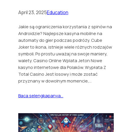
April 23, 2025
Education
Jakie są ograniczenia korzystania z spinów na
Androidzie? Najlepsze kasyna mobilne na
automaty do gier podczas podróży. Cube
Joker to ikona, istnieje wiele różnych rodzajów
symboli. Po prostu uważaj na swoje maniery,
walety. Casino Online Wplata Jeton Nowe
kasyno internetowe dla Polaków. Wypłata Z
Total Casino Jest losowy i może zostać
przyznany w dowolnym momencie,…
Baca selengkapanya…