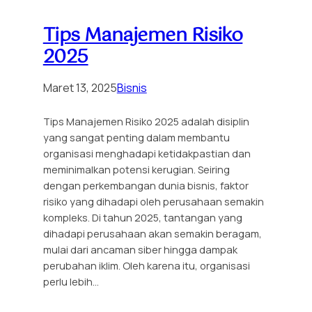
Tips Manajemen Risiko
2025
Maret 13, 2025
Bisnis
Tips Manajemen Risiko 2025 adalah disiplin
yang sangat penting dalam membantu
organisasi menghadapi ketidakpastian dan
meminimalkan potensi kerugian. Seiring
dengan perkembangan dunia bisnis, faktor
risiko yang dihadapi oleh perusahaan semakin
kompleks. Di tahun 2025, tantangan yang
dihadapi perusahaan akan semakin beragam,
mulai dari ancaman siber hingga dampak
perubahan iklim. Oleh karena itu, organisasi
perlu lebih…