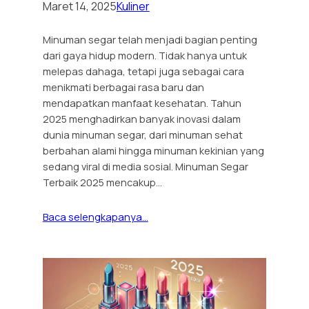
Maret 14, 2025
Kuliner
Minuman segar telah menjadi bagian penting
dari gaya hidup modern. Tidak hanya untuk
melepas dahaga, tetapi juga sebagai cara
menikmati berbagai rasa baru dan
mendapatkan manfaat kesehatan. Tahun
2025 menghadirkan banyak inovasi dalam
dunia minuman segar, dari minuman sehat
berbahan alami hingga minuman kekinian yang
sedang viral di media sosial. Minuman Segar
Terbaik 2025 mencakup…
Baca selengkapanya…