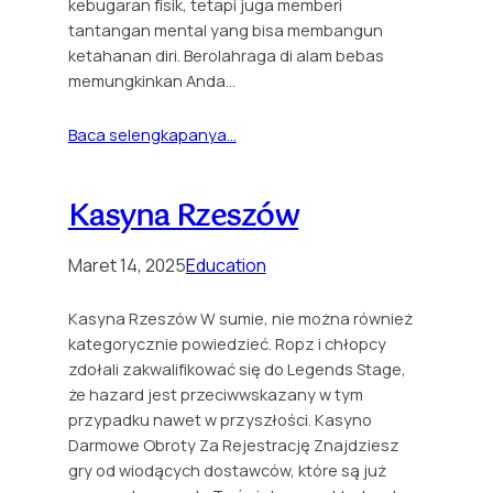
kebugaran fisik, tetapi juga memberi
tantangan mental yang bisa membangun
ketahanan diri. Berolahraga di alam bebas
memungkinkan Anda…
Baca selengkapanya…
Kasyna Rzeszów
Maret 14, 2025
Education
Kasyna Rzeszów W sumie, nie można również
kategorycznie powiedzieć. Ropz i chłopcy
zdołali zakwalifikować się do Legends Stage,
że hazard jest przeciwwskazany w tym
przypadku nawet w przyszłości. Kasyno
Darmowe Obroty Za Rejestrację Znajdziesz
gry od wiodących dostawców, które są już